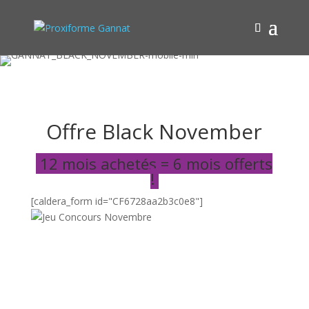
Offre Black November
12 mois achetés =
6 mois offerts
!
[caldera_form id="CF6728aa2b3c0e8"]