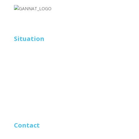
Proxiforme Gannat,
le sport sans engagement !
Situation
PROXIFORME est Situé dans le centre-ville de
Gannat.
Nous vous proposons une bouffée d'oxygène à
Gannat.
Basé sur le principe de la proximité et de la
convivialité, crée par des professionnels de la remise
en forme et du bien-être,
PROXIFORME met à votre
disposition son expertise au plus proche de chez vous
avec des installations de dernières générations et un
maximum de services.
Contact
nous contacter