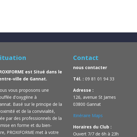
ituation
Contact
nous contacter
ROXIFORME est Situé dans le
entre-ville de Gannat.
Tél. :
09 81 01 94 33
ous vous proposons une
Adresse :
ouffée d'oxygène à
126, avenue St James
annat.
Basé sur le principe de la
03800 Gannat
oximité et de la convivialité,
Itinéraire Maps
rée par des professionnels de la
emise en forme et du bien-
Horaires du Club :
tre,
PROXIFORME met à votre
Ouvert 7/7 de 6h à 23h