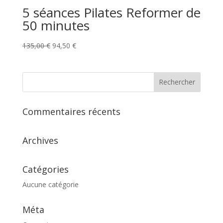
5 séances Pilates Reformer de
50 minutes
Le
Le
135,00
€
94,50
€
prix
prix
initial
actuel
était :
est :
135,00 €.
94,50 €.
Commentaires récents
Archives
Catégories
Aucune catégorie
Méta